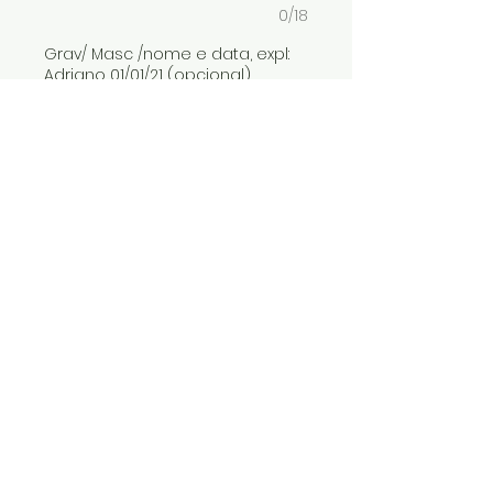
0/18
Grav/ Masc /nome e data, expl:
Adriano 01/01/21 (opcional)
0/18
Quantidade
*
ADICIONAR AO CARRINHO
Pat em prata 950