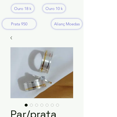
Ouro 18 k
Ouro 10 k
Prata 950
Alianç Moedas
Par/prata