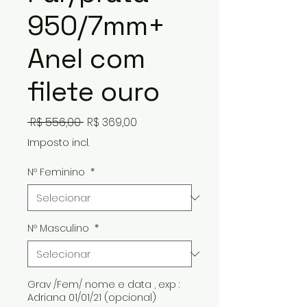
950/7mm+
Anel com
filete ouro
Preço
Preço
 R$ 556,00 
R$ 369,00
normal
promocional
Imposto incl.
Nº Feminino
*
Nº Masculino
*
Grav /Fem/ nome e data , exp :
Adriana 01/01/21 (opcional)