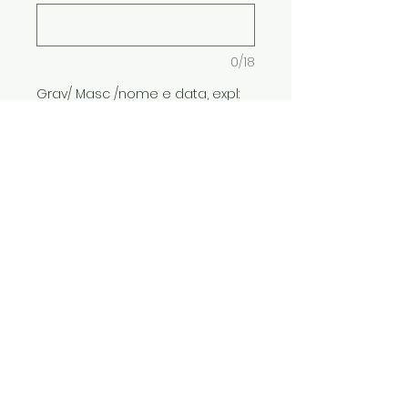
0/18
Grav/ Masc /nome e data, expl:
Adriano 01/01/21 (opcional)
0/18
Quantidade
*
ADICIONAR AO CARRINHO
Pat em prata 950