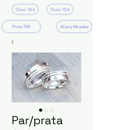
Ouro 18 k
Ouro 10 k
Prata 950
Alianç Moedas
Par/prata