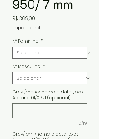
950/ 7 mm
Preço
R$ 369,00
Imposto incl.
Nº Feminino
*
Nº Masculino
*
Grav /masc/ nome e data , exp :
Adriana 01/01/21 (opcional)
0/19
Grav/fem /nome e data, expl: