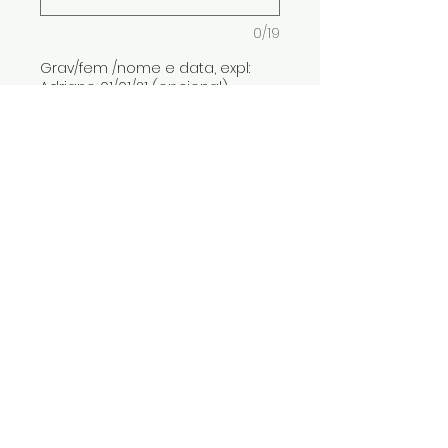
0/19
Grav/fem /nome e data, expl:
Adriano 01/01/21 (opcional)
0/19
Quantidade
*
ADICIONAR AO CARRINHO