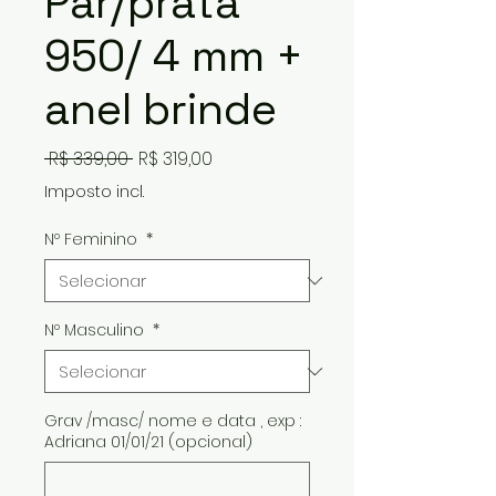
Par/prata
950/ 4 mm +
anel brinde
Preço
Preço
 R$ 339,00 
R$ 319,00
normal
promocional
Imposto incl.
Nº Feminino
*
Nº Masculino
*
Grav /masc/ nome e data , exp :
Adriana 01/01/21 (opcional)