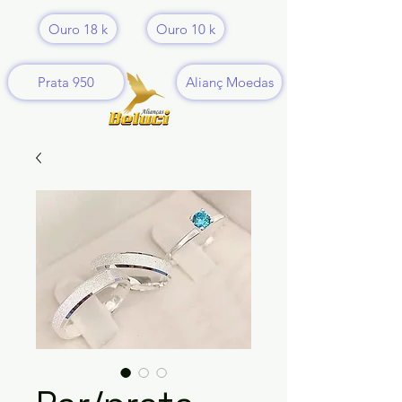
Ouro 18 k
Ouro 10 k
Prata 950
Alianç Moedas