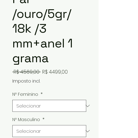
/ouro/5gr/
18k /3
mm+anel 1
grama
Preço
Preço
 R$ 4.569,00 
R$ 4.499,00
normal
promocional
Imposto incl.
Nº Feminino
*
Nº Masculino
*