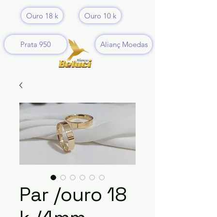
Ouro 18 k
Ouro 10 k
Prata 950
Alianç Moedas
Par /ouro 18