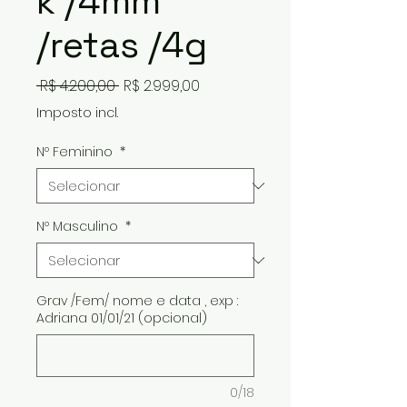
k /4mm
/retas /4g
Preço
Preço
 R$ 4.200,00 
R$ 2.999,00
normal
promocional
Imposto incl.
Nº Feminino
*
Nº Masculino
*
Grav /Fem/ nome e data , exp :
Adriana 01/01/21 (opcional)
0/18