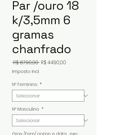
Par /ouro 18
k/3,5mm 6
gramas
chanfrado
Preço
Preço
 R$ 8.790,00 
R$ 4.490,00
normal
promocional
Imposto incl.
Nº Feminino
*
Nº Masculino
*
Grav /Fem/ nome e data , exp :