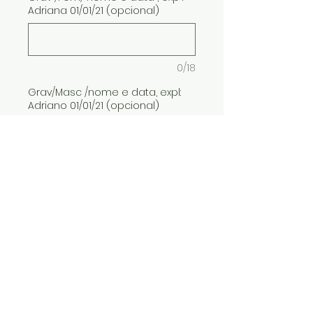
Adriana 01/01/21 (opcional)
0/18
Grav/Masc /nome e data, expl:
Adriano 01/01/21 (opcional)
0/18
Quantidade
*
ADICIONAR AO CARRINHO
O prazo de postagem ou