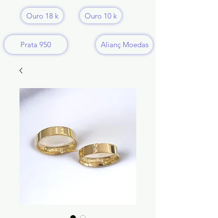
Ouro 18 k
Ouro 10 k
Prata 950
Alianç Moedas