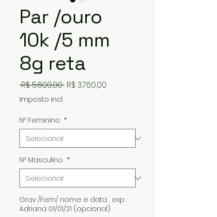
Par /ouro
10k /5 mm
8g reta
Preço
Preço
 R$ 5.600,00 
R$ 3.760,00
normal
promocional
Imposto incl.
Nº Feminino
*
Nº Masculino
*
Grav /Fem/ nome e data , exp :
Adriana 01/01/21 (opcional)