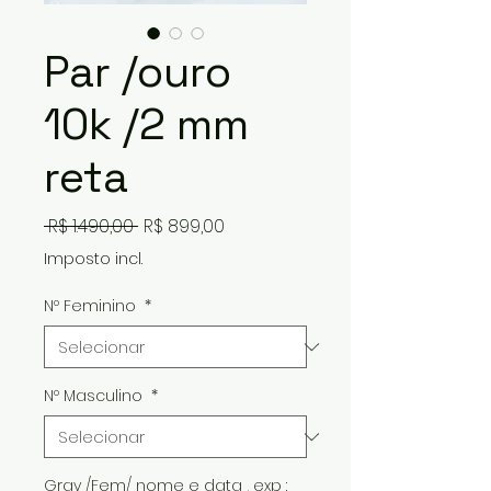
Par /ouro
10k /2 mm
reta
Preço
Preço
 R$ 1.490,00 
R$ 899,00
normal
promocional
Imposto incl.
Nº Feminino
*
Nº Masculino
*
Grav /Fem/ nome e data , exp :