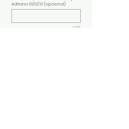
Adriana 01/01/21 (opcional)
0/18
Grav/ Masc /nome e data, expl:
Adriano 01/01/21 (opcional)
0/18
Quantidade
*
ADICIONAR AO CARRINHO