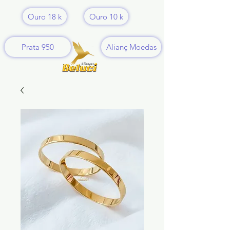
Ouro 18 k
Ouro 10 k
Prata 950
Alianç Moedas