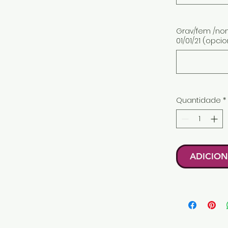
Grav/fem /nom
01/01/21 (opcio
Quantidade
*
ADICION