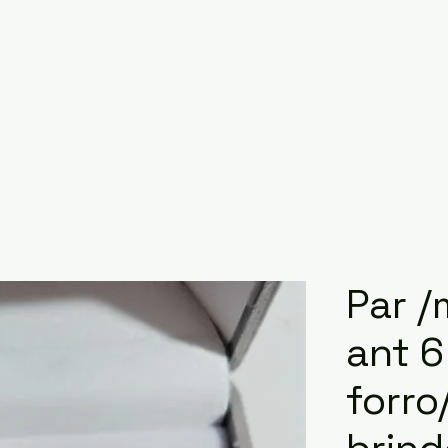
Par 
ant 6
forro