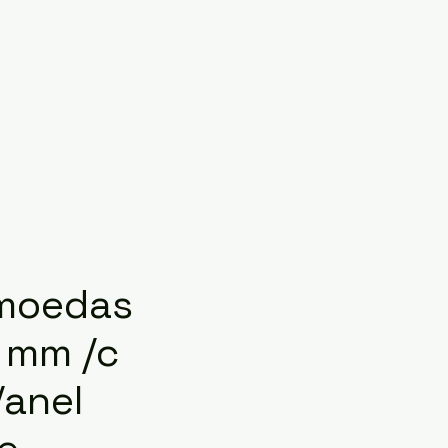
/moedas
 mm /c
/anel