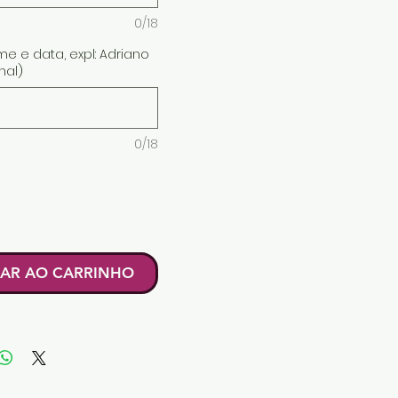
0/18
e e data, expl: Adriano
nal)
0/18
AR AO CARRINHO