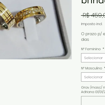
brind
 R$ 459,
Imposto incl.
O prazo p/ 
dias
Nº Feminino
*
Selecionar
Nº Masculino
Selecionar
Grav /masc/ n
Adriana 01/01/