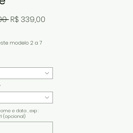
e
Preço
Preço
00 
R$ 339,00
normal
promocional
este modelo 2 a 7
*
ome e data , exp :
21 (opcional)