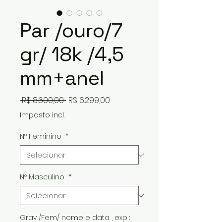
Par /ouro/7
gr/ 18k /4,5
mm+anel
Preço
Preço
 R$ 8.600,00 
R$ 6.299,00
normal
promocional
Imposto incl.
Nº Feminino
*
Nº Masculino
*
Grav /Fem/ nome e data , exp :