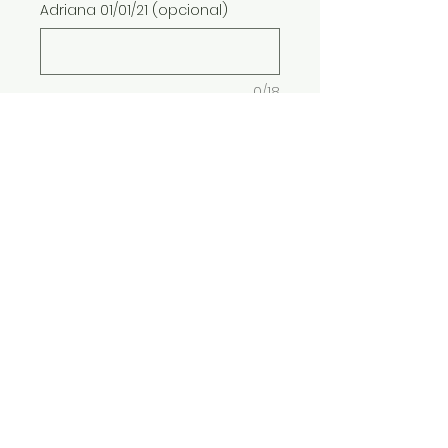
Adriana 01/01/21 (opcional)
0/18
Grav/Masc /nome e data, expl:
Adriano 01/01/21 (opcional)
0/18
Quantidade
*
ADICIONAR AO CARRINHO